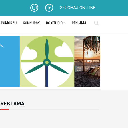
SŁUCHAJ ON-LINE
A POMORZU
KONKURSY
RG STUDIO
REKLAMA
REKLAMA