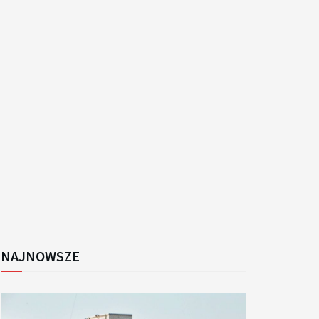
k
NAJNOWSZE