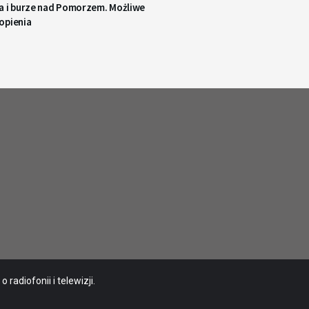
a i burze nad Pomorzem. Możliwe
opienia
radiofonii i telewizji.