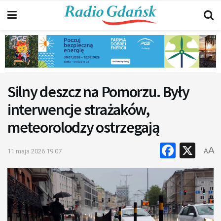
Silny deszcz na Pomorzu. Były
interwencje strażaków,
meteorolodzy ostrzegają
Faceb
X
A
11 maja 2026 19:07
A