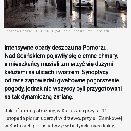
Deszcz w Gdańsku, 11.05.2026 r. (fot. Radio Gdańsk/Piotr Puchalski)
Intensywne opady deszczu na Pomorzu.
Nad Gdańskiem pojawiły się ciemne chmury,
a mieszkańcy musieli zmierzyć się dużymi
kałużami na ulicach i wiatrem. Synoptycy
od rana zapowiadali gwałtowne pogorszenie
pogody, jednak nie wszyscy byli przygotowani
na tak dynamiczną zmianę.
Jak informują strażacy, w Kartuzach przy ul. 11
listopada piorun uderzył w drzewo, przy ul. Zamkowej
w Kartuzach piorun uderzył w budynek mieszkalny,