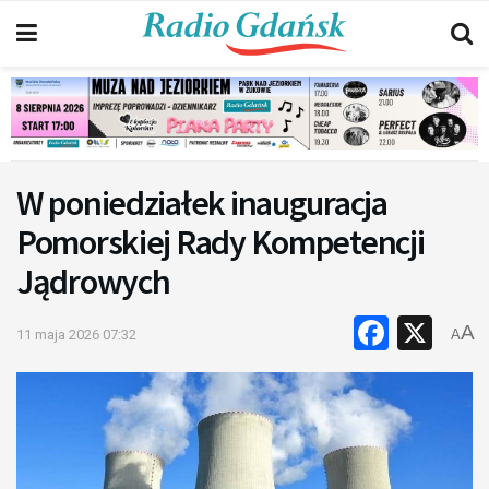
W poniedziałek inauguracja
Pomorskiej Rady Kompetencji
Jądrowych
Faceb
X
A
11 maja 2026 07:32
A