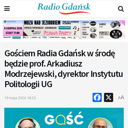
Gościem Radia Gdańsk w środę
będzie prof. Arkadiusz
Modrzejewski, dyrektor Instytutu
Politologii UG
Faceb
X
A
19 maja 2026 18:25
A