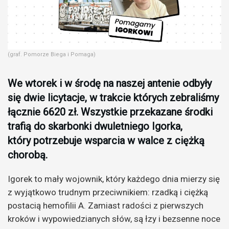
(graf. Pomorze Biega i Pomaga)
We wtorek i w środę na naszej antenie odbyły
się dwie licytacje, w trakcie których zebraliśmy
łącznie 6620 zł. Wszystkie przekazane środki
trafią do skarbonki dwuletniego Igorka,
który potrzebuje wsparcia w walce z ciężką
chorobą.
Igorek to mały wojownik, który każdego dnia mierzy się
z wyjątkowo trudnym przeciwnikiem: rzadką i ciężką
postacią hemofilii A. Zamiast radości z pierwszych
kroków i wypowiedzianych słów, są łzy i bezsenne noce