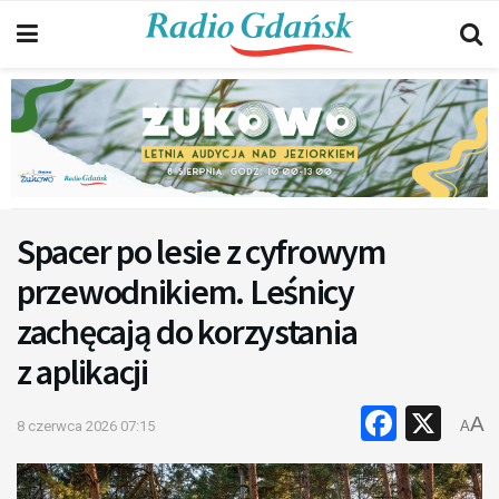
Spacer po lesie z cyfrowym
przewodnikiem. Leśnicy
zachęcają do korzystania
z aplikacji
Faceb
X
A
8 czerwca 2026 07:15
A