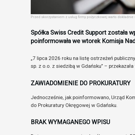
Przed skorzystaniem z usług firmy pożyczkowej warto dokładnie sp
Spółka Swiss Credit Support została wp
poinformowała we wtorek Komisja Na
„7 lipca 2026 roku na listę ostrzeżeń publicz
sp. z o.o. z siedzibą w Gdańsku” – przekazała
ZAWIADOMIENIE DO PROKURATURY
Jednocześnie, jak poinformowano, Urząd Kom
do Prokuratury Okręgowej w Gdańsku.
BRAK WYMAGANEGO WPISU