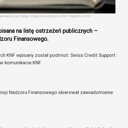
rawdzić jej status. Zdjęcie ilustracyjne (fot. magnific.com)
isana na listę ostrzeżeń publicznych –
dzoru Finansowego.
nych KNF wpisany został podmiot: Swiss Credit Support
 w komunikacie KNF.
isji Nadzoru Finansowego skierował zawiadomienie