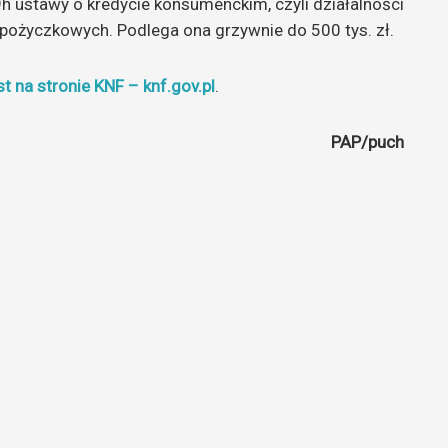
h ustawy o kredycie konsumenckim, czyli działalności
 pożyczkowych. Podlega ona grzywnie do 500 tys. zł.
t na stronie KNF – knf.gov.pl
.
PAP/puch