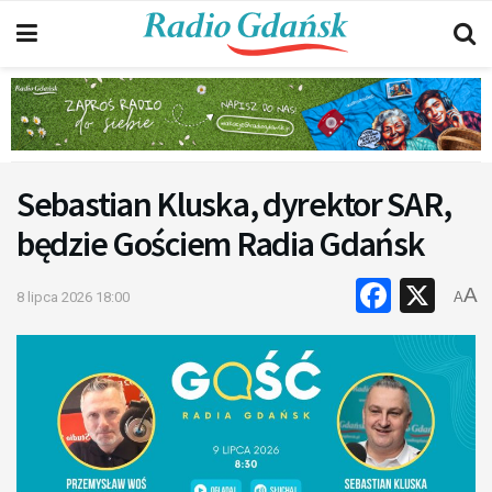
Sebastian Kluska, dyrektor SAR,
będzie Gościem Radia Gdańsk
Faceb
X
A
8 lipca 2026 18:00
A