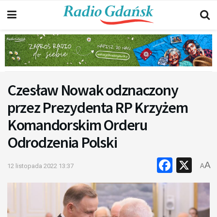
Czesław Nowak odznaczony
przez Prezydenta RP Krzyżem
Komandorskim Orderu
Odrodzenia Polski
Faceb
X
A
12 listopada 2022 13:37
A