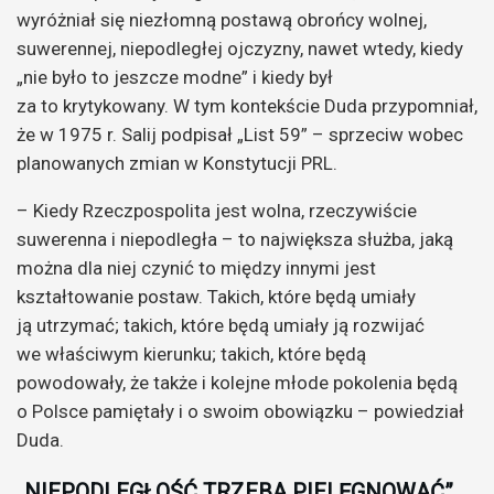
wyróżniał się niezłomną postawą obrońcy wolnej,
suwerennej, niepodległej ojczyzny, nawet wtedy, kiedy
„nie było to jeszcze modne” i kiedy był
za to krytykowany. W tym kontekście Duda przypomniał,
że w 1975 r. Salij podpisał „List 59” – sprzeciw wobec
planowanych zmian w Konstytucji PRL.
– Kiedy Rzeczpospolita jest wolna, rzeczywiście
suwerenna i niepodległa – to największa służba, jaką
można dla niej czynić to między innymi jest
kształtowanie postaw. Takich, które będą umiały
ją utrzymać; takich, które będą umiały ją rozwijać
we właściwym kierunku; takich, które będą
powodowały, że także i kolejne młode pokolenia będą
o Polsce pamiętały i o swoim obowiązku – powiedział
Duda.
„NIEPODLEGŁOŚĆ TRZEBA PIELĘGNOWAĆ”