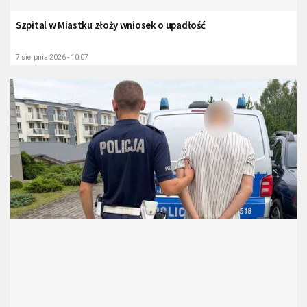
Szpital w Miastku złoży wniosek o upadłość
7 sierpnia 2026 - 10:07