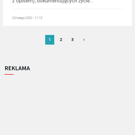
z opisem), dokumentujących życie...
20 lutego 2022 - 11:13
1
2
3
REKLAMA