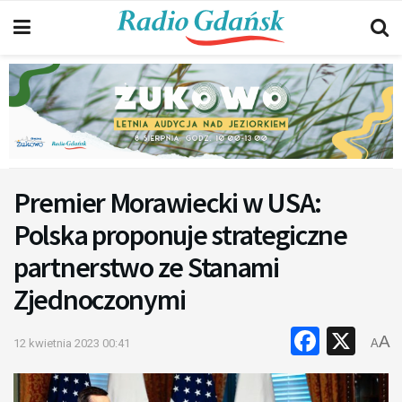
Premier Morawiecki w USA:
Polska proponuje strategiczne
partnerstwo ze Stanami
Zjednoczonymi
Faceb
X
A
12 kwietnia 2023 00:41
A