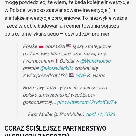
mogę powiedzieć, że wiem, że będą kolejne inwestycje
w Polsce, wysoko zaawansowane inwestycje,(…)
ale także inwestycje zbrojeniowe. To niezwykle ważna
rzecz w dobie budowania i cementowania sojuszu
polsko-amerykańskiego – oświadczył premier.
Polskę
oraz USA
łączy strategiczne
partnerstwo, które cały czas rozwijamy
i wzmacniamy
Dzisiaj w
@WhiteHouse
premier
@MorawieckiM
spotkał się
z wiceprezydent USA
@VP
K. Harris.
Rozmowy dotyczyły m. in. zacieśniania
polsko-amerykańskiej współpracy
gospodarczej,…
pic.twitter.com/2xI4ztCw7w
— Piotr Müller (@PiotrMuller)
April 11, 2023
CORAZ ŚCIŚLEJSZE PARTNERSTWO