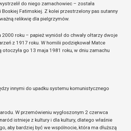
ą wystrzelił do niego zamachowiec – została
Boskiej Fatimskiej. Z kolei przestrzelony pas sutanny
ważną relikwię dla pielgrzymów.
a 2000 roku – papież wyniósł do chwały ołtarzy dwoje
arzeń z 1917 roku. W homilii podziękował Matce
aką otoczyła go 13 maja 1981 roku, w dniu zamachu
między innymi do upadku systemu komunistycznego
 narodu. W przemówieniu wygłoszonym 2 czerwca
ród istnieje z kultury i dla kultury, dlatego właśnie
o, aby bardziej być we wspólnocie, która ma dłuższą