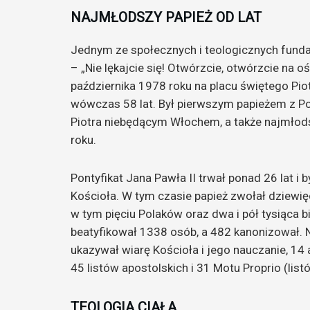
NAJMŁODSZY PAPIEŻ OD LAT
Jednym ze społecznych i teologicznych funda
– „Nie lękajcie się! Otwórzcie, otwórzcie na 
października 1978 roku na placu świętego Pio
wówczas 58 lat. Był pierwszym papieżem z Po
Piotra niebędącym Włochem, a także najmłod
roku.
Pontyfikat Jana Pawła II trwał ponad 26 lat 
Kościoła. W tym czasie papież zwołał dziewi
w tym pięciu Polaków oraz dwa i pół tysiąca b
beatyfikował 1338 osób, a 482 kanonizował. N
ukazywał wiarę Kościoła i jego nauczanie, 14 a
45 listów apostolskich i 31 Motu Proprio (list
TEOLOGIA CIAŁA