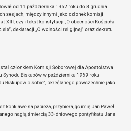
dował od 11 października 1962 roku do 8 grudnia
ch sesjach, między innymi jako członek komisji
 XIII, czyli tekst konstytucji „O obecności Kościoła
le”, deklaracji „O wolności religijnej” oraz dekretu
został członkiem Komisji Soborowej dla Apostolstwa
 Synodu Biskupów w październiku 1969 roku
du Biskupów o sobie”, określanego powszechnie jako
ez konklawe na papieża, przybierając imię Jan Paweł
rwanego nagłą śmiercią 33-dniowego pontyfikatu Jana