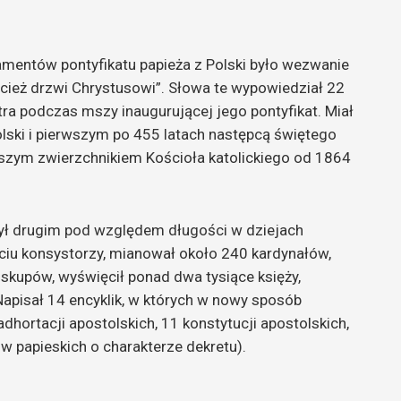
mentów pontyfikatu papieża z Polski było wezwanie
oścież drzwi Chrystusowi”. Słowa te wypowiedział 22
tra podczas mszy inaugurującej jego pontyfikat. Miał
lski i pierwszym po 455 latach następcą świętego
szym zwierzchnikiem Kościoła katolickiego od 1864
i był drugim pod względem długości w dziejach
ęciu konsystorzy, mianował około 240 kardynałów,
iskupów, wyświęcił ponad dwa tysiące księży,
apisał 14 encyklik, w których w nowy sposób
dhortacji apostolskich, 11 konstytucji apostolskich,
ów papieskich o charakterze dekretu).