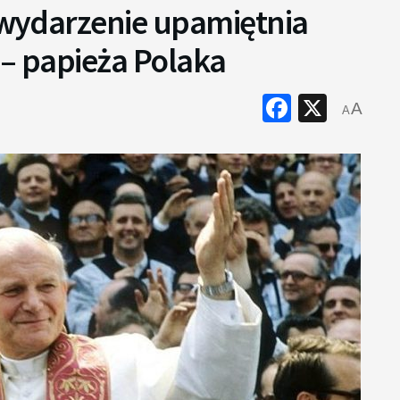
o wydarzenie upamiętnia
 – papieża Polaka
Faceboo
X
A
A