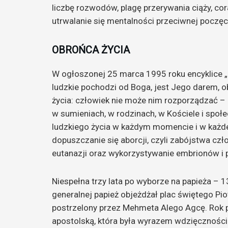
liczbę rozwodów, plagę przerywania ciąży, cora
utrwalanie się mentalności przeciwnej poczęc
OBROŃCA ŻYCIA
W ogłoszonej 25 marca 1995 roku encyklice „Ev
ludzkie pochodzi od Boga, jest Jego darem, 
życia: człowiek nie może nim rozporządzać – 
w sumieniach, w rodzinach, w Kościele i społ
ludzkiego życia w każdym momencie i w każde
dopuszczanie się aborcji, czyli zabójstwa cz
eutanazji oraz wykorzystywanie embrionów i
Niespełna trzy lata po wyborze na papieża – 
generalnej papież objeżdżał plac świętego P
postrzelony przez Mehmeta Alego Agcę. Rok 
apostolską, która była wyrazem wdzięczności