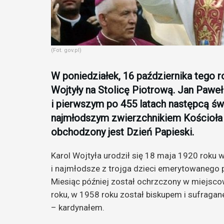
(Fot. gov.pl)
W poniedziałek, 16 października tego r
Wojtyły na Stolicę Piotrową. Jan Paweł
i pierwszym po 455 latach następcą ś
najmłodszym zwierzchnikiem Kościoła k
obchodzony jest Dzień Papieski.
Karol Wojtyła urodził się 18 maja 1920 roku
i najmłodsze z trojga dzieci emerytowanego p
Miesiąc później został ochrzczony w miejscow
roku, w 1958 roku został biskupem i sufragan
– kardynałem.