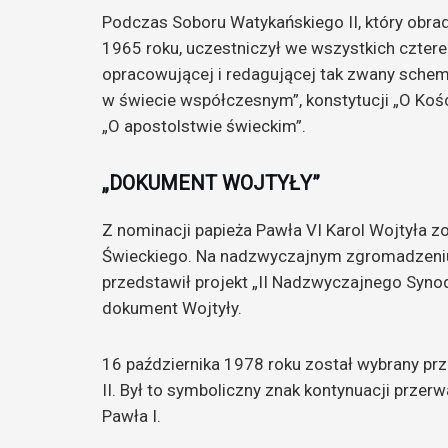
Podczas Soboru Watykańskiego II, który obra
1965 roku, uczestniczył we wszystkich cztere
opracowującej i redagującej tak zwany schemat
w świecie współczesnym”, konstytucji „O Koście
„O apostolstwie świeckim”.
„DOKUMENT WOJTYŁY”
Z nominacji papieża Pawła VI Karol Wojtyła 
Świeckiego. Na nadzwyczajnym zgromadzeniu
przedstawił projekt „II Nadzwyczajnego Syno
dokument Wojtyły.
16 października 1978 roku został wybrany prz
II. Był to symboliczny znak kontynuacji prze
Pawła I.