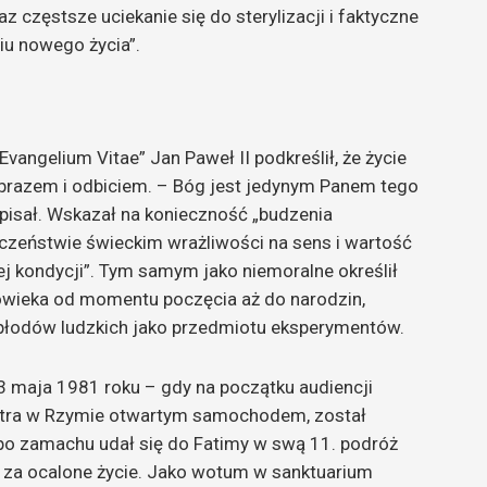
z częstsze uciekanie się do sterylizacji i faktyczne
iu nowego życia”.
angelium Vitae” Jan Paweł II podkreślił, że życie
obrazem i odbiciem. – Bóg jest jedynym Panem tego
pisał. Wskazał na konieczność „budzenia
eczeństwie świeckim wrażliwości na sens i wartość
j kondycji”. Tym samym jako niemoralne określił
łowieka od momentu poczęcia aż do narodzin,
 płodów ludzkich jako przedmiotu eksperymentów.
13 maja 1981 roku – gdy na początku audiencji
iotra w Rzymie otwartym samochodem, został
po zamachu udał się do Fatimy w swą 11. podróż
 za ocalone życie. Jako wotum w sanktuarium