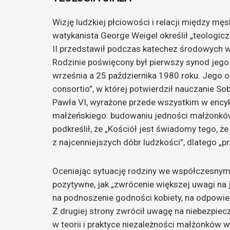
Wizję ludzkiej płciowości i relacji między męs
watykanista George Weigel określił „teolog
II przedstawił podczas katechez środowych 
Rodzinie poświęcony był pierwszy synod jego 
września a 25 października 1980 roku. Jego o
consortio”, w której potwierdził nauczanie So
Pawła VI, wyrażone przede wszystkim w encyk
małżeńskiego: budowaniu jedności małżonkó
podkreślił, że „Kościół jest świadomy tego, ż
z najcenniejszych dóbr ludzkości”, dlatego „
Oceniając sytuację rodziny we współczesnym 
pozytywne, jak „zwrócenie większej uwagi n
na podnoszenie godności kobiety, na odpowied
Z drugiej strony zwrócił uwagę na niebezpie
w teorii i praktyce niezależności małżonków 