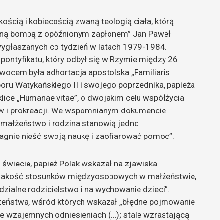
kością i kobiecością zwaną teologią ciała, którą
iczną bombą z opóźnionym zapłonem” Jan Paweł
wygłaszanych co tydzień w latach 1979-1984.
pontyfikatu, który odbył się w Rzymie między 26
wocem była adhortacja apostolska „Familiaris
boru Watykańskiego II i swojego poprzednika, papieża
lice „Humanae vitae”, o dwojakim celu współżycia
w i prokreacji. We wspomnianym dokumencie
e małżeństwo i rodzina stanowią jedno
pragnie nieść swoją naukę i zaofiarować pomoc”.
świecie, papież Polak wskazał na zjawiska
a jakość stosunków międzyosobowych w małżeństwie,
zialne rodzicielstwo i na wychowanie dzieci”.
czeństwa, wśród których wskazał „błędne pojmowanie
we wzajemnych odniesieniach (…); stale wzrastającą