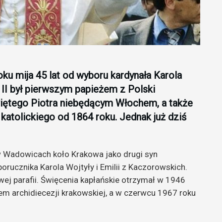
oku mija 45 lat od wyboru kardynała Karola
 II był pierwszym papieżem z Polski
więtego Piotra niebędącym Włochem, a także
atolickiego od 1864 roku. Jednak już dziś
 w Wadowicach koło Krakowa jako drugi syn
orucznika Karola Wojtyły i Emilii z Kaczorowskich.
ej parafii. Święcenia kapłańskie otrzymał w 1946
em archidiecezji krakowskiej, a w czerwcu 1967 roku