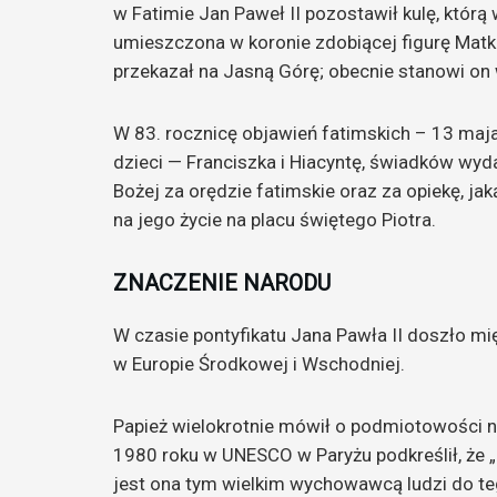
w Fatimie Jan Paweł II pozostawił kulę, któr
umieszczona w koronie zdobiącej figurę Matki 
przekazał na Jasną Górę; obecnie stanowi on 
W 83. rocznicę objawień fatimskich – 13 maj
dzieci — Franciszka i Hiacyntę, świadków wyd
Bożej za orędzie fatimskie oraz za opiekę, j
na jego życie na placu świętego Piotra.
ZNACZENIE NARODU
W czasie pontyfikatu Jana Pawła II doszło 
w Europie Środkowej i Wschodniej.
Papież wielokrotnie mówił o podmiotowości
1980 roku w UNESCO w Paryżu podkreślił, że „na
jest ona tym wielkim wychowawcą ludzi do teg