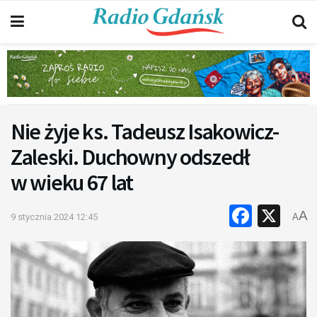
Nie żyje ks. Tadeusz Isakowicz-
Zaleski. Duchowny odszedł
w wieku 67 lat
Faceb
X
A
9 stycznia 2024 12:45
A