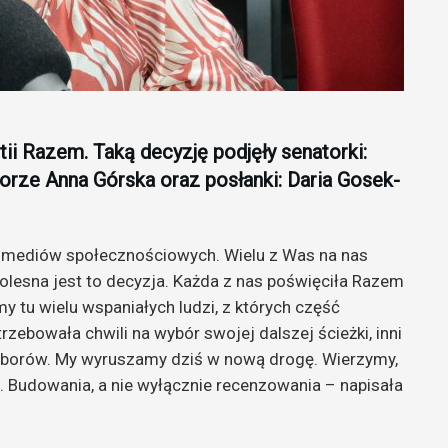
ii Razem. Taką decyzję podjęły senatorki:
orze Anna Górska oraz posłanki: Daria Gosek-
 z mediów społecznościowych. Wielu z Was na nas
bolesna jest to decyzja. Każda z nas poświęciła Razem
my tu wielu wspaniałych ludzi, z których część
zebowała chwili na wybór swojej dalszej ścieżki, inni
yborów. My wyruszamy dziś w nową drogę. Wierzymy,
. Budowania, a nie wyłącznie recenzowania – napisała