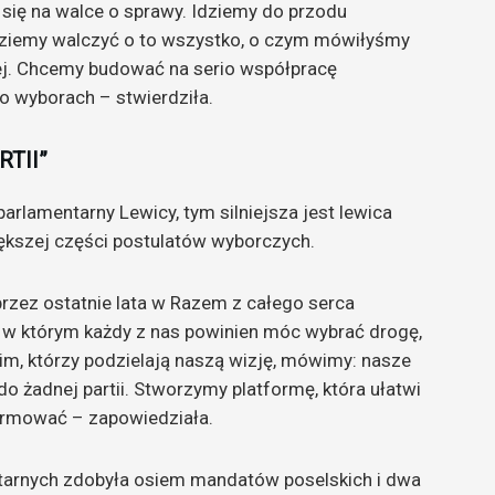
ć się na walce o sprawy. Idziemy do przodu
ędziemy walczyć o to wszystko, o czym mówiłyśmy
ej. Chcemy budować na serio współpracę
o wyborach – stwierdziła.
RTII”
 parlamentarny Lewicy, tym silniejsza jest lewica
większej części postulatów wyborczych.
zez ostatnie lata w Razem z całego serca
 w którym każdy z nas powinien móc wybrać drogę,
im, którzy podzielają naszą wizję, mówimy: nasze
do żadnej partii. Stworzymy platformę, która ułatwi
ormować – zapowiedziała.
tarnych zdobyła osiem mandatów poselskich i dwa