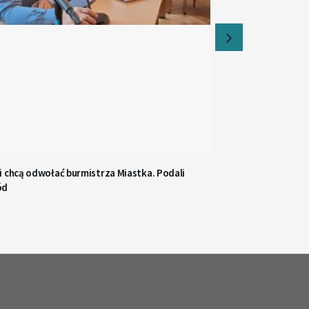
i chcą odwołać burmistrza Miastka. Podali
ód