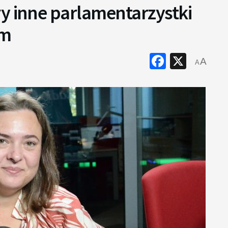
y inne parlamentarzystki
em
Faceboo
X
A
A