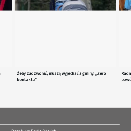
m
Żeby zadzwonić, muszą wyjechać z gminy. „Zero
Radn
kontaktu”
pow