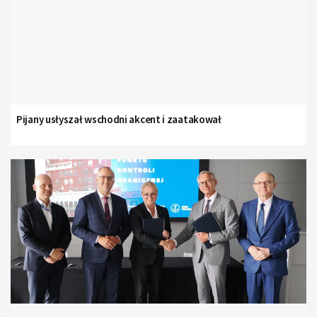
Pijany usłyszał wschodni akcent i zaatakował