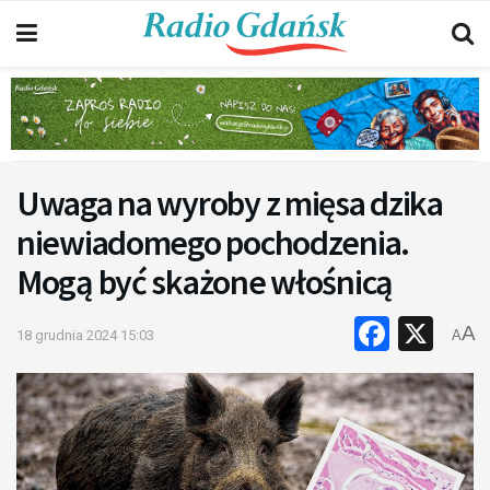
Uwaga na wyroby z mięsa dzika
niewiadomego pochodzenia.
Mogą być skażone włośnicą
Faceb
X
A
18 grudnia 2024 15:03
A