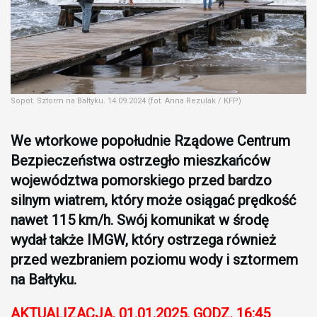
Sopot. Sztorm na Bałtyku. 14.09.2024 (fot. Anna Rezulak / KFP)
We wtorkowe popołudnie Rządowe Centrum
Bezpieczeństwa ostrzegło mieszkańców
województwa pomorskiego przed bardzo
silnym wiatrem, który może osiągać prędkość
nawet 115 km/h. Swój komunikat w środę
wydał także IMGW, który ostrzega również
przed wezbraniem poziomu wody i sztormem
na Bałtyku.
AKTUALIZACJA, 01.01.2025, GODZ. 16:45