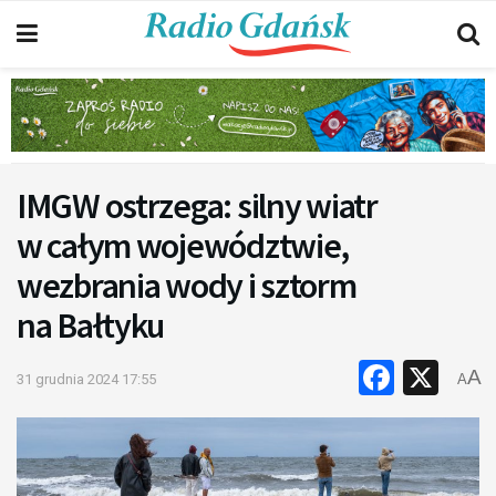
IMGW ostrzega: silny wiatr
w całym województwie,
wezbrania wody i sztorm
na Bałtyku
Faceb
X
A
31 grudnia 2024 17:55
A