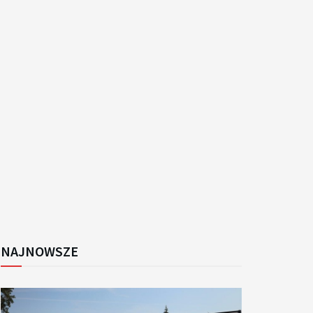
k
NAJNOWSZE