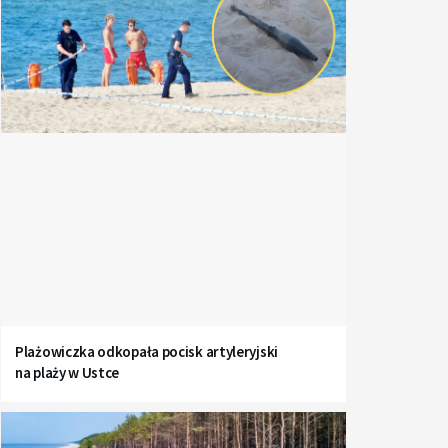
Plażowiczka odkopała pocisk artyleryjski
na plaży w Ustce