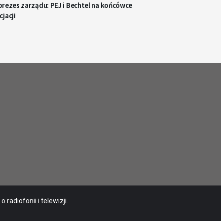
prezes zarządu: PEJ i Bechtel na końcówce
jacji
radiofonii i telewizji.