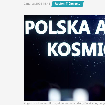
2 marca 2025 18:44
Region
,
Trójmiasto
Zdjęcie archiwalne. Uroczyste otwarcie siedziby Polskiej Agencji 