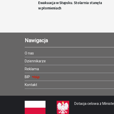
Ewakuacja w Słupsku. Stolarnia stanęła
w płomieniach
Nawigacja
O nas
Dziennikarze
Reklama
BIP
Kontakt
Dotacja celowa z Minister