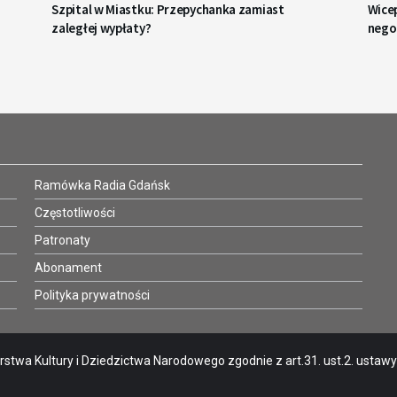
Szpital w Miastku: Przepychanka zamiast
Wice
zaległej wypłaty?
negoc
Ramówka Radia Gdańsk
Częstotliwości
Patronaty
Abonament
Polityka prywatności
stwa Kultury i Dziedzictwa Narodowego zgodnie z art.31. ust.2. ustawy o 