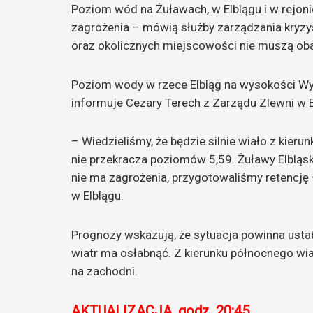
Poziom wód na Żuławach, w Elblągu i w rejoni
zagrożenia – mówią służby zarządzania kryz
oraz okolicznych miejscowości nie muszą ob
Poziom wody w rzece Elbląg na wysokości Wy
informuje Cezary Terech z Zarządu Zlewni w 
– Wiedzieliśmy, że będzie silnie wiało z kier
nie przekracza poziomów 5,59. Żuławy Elbląsk
nie ma zagrożenia, przygotowaliśmy retencję 
w Elblągu.
Prognozy wskazują, że sytuacja powinna ustab
wiatr ma osłabnąć. Z kierunku północnego wia
na zachodni.
AKTUALIZACJA, godz. 20:45