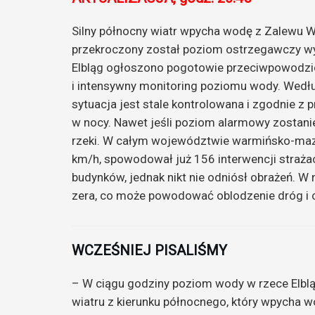
Silny północny wiatr wpycha wodę z Zalewu Wi
przekroczony został poziom ostrzegawczy wy
Elbląg ogłoszono pogotowie przeciwpowodzi
i intensywny monitoring poziomu wody. Wedłu
sytuacja jest stale kontrolowana i zgodnie z
w nocy. Nawet jeśli poziom alarmowy zostanie
rzeki. W całym województwie warmińsko-mazu
km/h, spowodował już 156 interwencji straż
budynków, jednak nikt nie odniósł obrażeń. W
zera, co może powodować oblodzenie dróg i 
WCZEŚNIEJ PISALIŚMY
– W ciągu godziny poziom wody w rzece Elblą
wiatru z kierunku północnego, który wpycha 