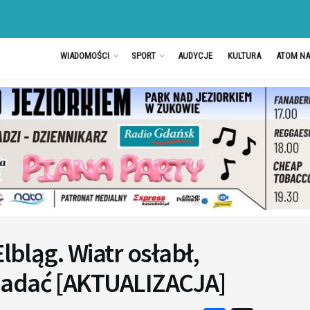
WIADOMOŚCI
SPORT
AUDYCJE
KULTURA
ATOM N
lbląg. Wiatr osłabł,
padać [AKTUALIZACJA]