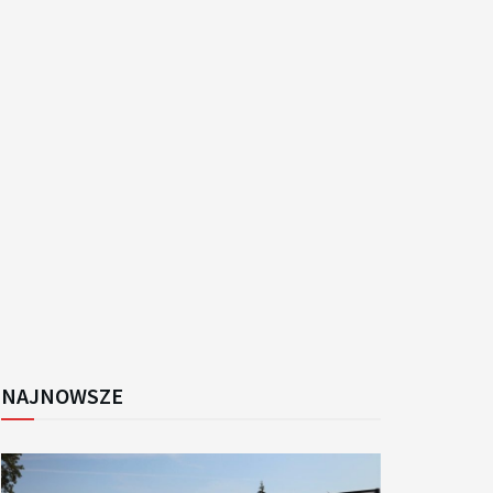
k
NAJNOWSZE