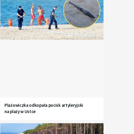
Plażowiczka odkopała pocisk artyleryjski
na plaży w Ustce