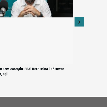
prezes zarządu: PEJ i Bechtel na końcówce
jacji