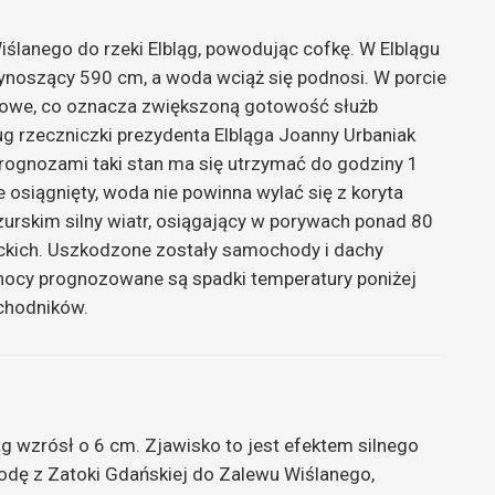
ślanego do rzeki Elbląg, powodując cofkę. W Elblągu
noszący 590 cm, a woda wciąż się podnosi. W porcie
owe, co oznacza zwiększoną gotowość służb
g rzeczniczki prezydenta Elbląga Joanny Urbaniak
 prognozami taki stan ma się utrzymać do godziny 1
 osiągnięty, woda nie powinna wylać się z koryta
rskim silny wiatr, osiągający w porywach ponad 80
ackich. Uszkodzone zostały samochody i dachy
 nocy prognozowane są spadki temperatury poniżej
chodników.
g wzrósł o 6 cm. Zjawisko to jest efektem silnego
wodę z Zatoki Gdańskiej do Zalewu Wiślanego,