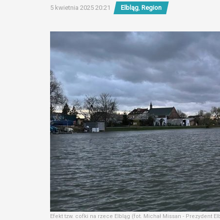
5 kwietnia 2025 20:21
Elbląg
,
Region
Efekt tzw. cofki na rzece Elbląg (fot. Michał Missan - Prezydent El