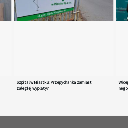
Szpital w Miastku: Przepychanka zamiast
Wice
zaległej wypłaty?
negoc