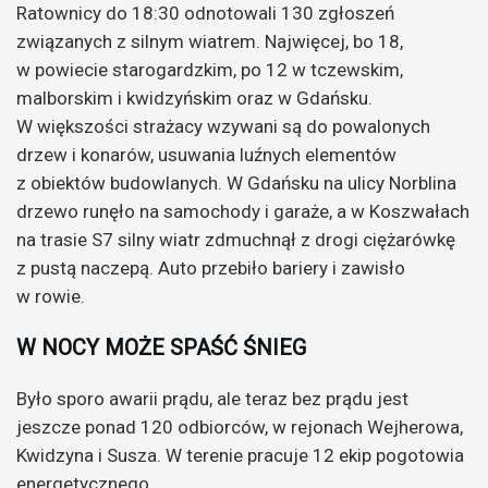
Ratownicy do 18:30 odnotowali 130 zgłoszeń
związanych z silnym wiatrem. Najwięcej, bo 18,
w powiecie starogardzkim, po 12 w tczewskim,
malborskim i kwidzyńskim oraz w Gdańsku.
W większości strażacy wzywani są do powalonych
drzew i konarów, usuwania luźnych elementów
z obiektów budowlanych. W Gdańsku na ulicy Norblina
drzewo runęło na samochody i garaże, a w Koszwałach
na trasie S7 silny wiatr zdmuchnął z drogi ciężarówkę
z pustą naczepą. Auto przebiło bariery i zawisło
w rowie.
W NOCY MOŻE SPAŚĆ ŚNIEG
Było sporo awarii prądu, ale teraz bez prądu jest
jeszcze ponad 120 odbiorców, w rejonach Wejherowa,
Kwidzyna i Susza. W terenie pracuje 12 ekip pogotowia
energetycznego.