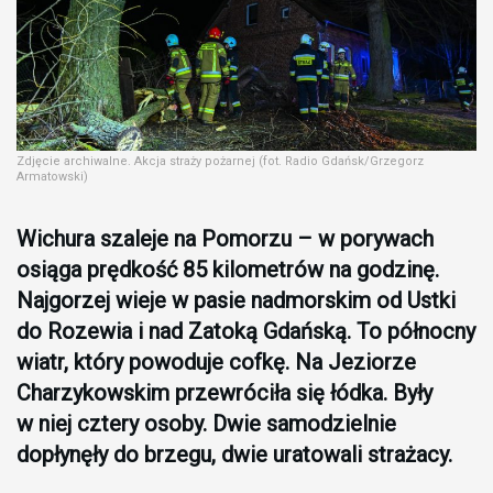
Zdjęcie archiwalne. Akcja straży pożarnej (fot. Radio Gdańsk/Grzegorz
Armatowski)
Wichura szaleje na Pomorzu – w porywach
osiąga prędkość 85 kilometrów na godzinę.
Najgorzej wieje w pasie nadmorskim od Ustki
do Rozewia i nad Zatoką Gdańską. To północny
wiatr, który powoduje cofkę. Na Jeziorze
Charzykowskim przewróciła się łódka. Były
w niej cztery osoby. Dwie samodzielnie
dopłynęły do brzegu, dwie uratowali strażacy.