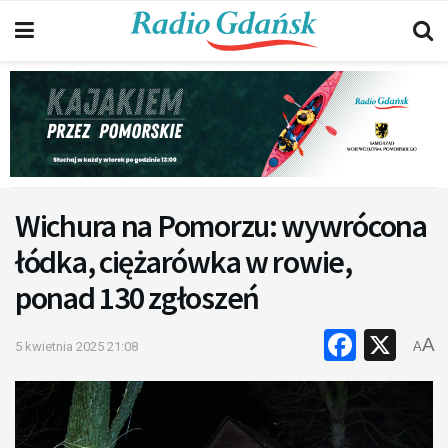
Wichura na Pomorzu: wywrócona
łódka, ciężarówka w rowie,
ponad 130 zgłoszeń
Faceb
X
A
5 kwietnia 2025 21:08
A