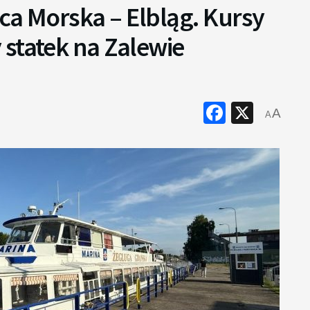
ca Morska – Elbląg. Kursy
statek na Zalewie
Faceboo
X
A
A