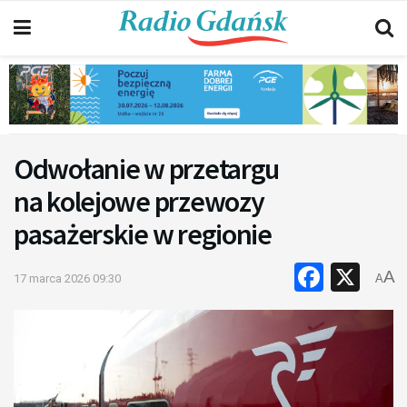
Odwołanie w przetargu
na kolejowe przewozy
pasażerskie w regionie
Faceb
X
A
17 marca 2026 09:30
A