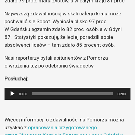
zdało 79 proc. maturzystów, a w całym kraju 81 proc.
Najwyższą zdawalnością w skali całego kraju może
pochwalić się Sopot. Wyniosła blisko 97 proc.
W Gdańsku egzamin zdało 82 proc. osób, a w Gdyni
87. Statystyki pokazują, że lepiej poradzili sobie
absolwenci liceów – tam zdało 85 procent osób.
Nasi reporterzy pytali abiturientów z Pomorza
o wrażenia tuż po odebraniu świadectw.
Posłuchaj:
Odtwarzacz
00:00
00:00
plików
dźwiękowych
Więcej informacji o zdawalności na Pomorzu można
uzyskać z
opracowania przygotowanego