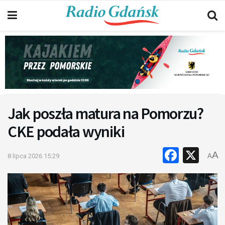
Jak poszła matura na Pomorzu?
CKE podała wyniki
Faceb
X
A
8 lipca 2026 15:29
A