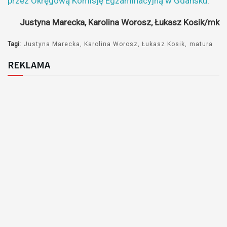
przez Okręgową Komisję Egzaminacyjną w Gdańsku
.
Justyna Marecka, Karolina Worosz, Łukasz Kosik/mk
Tagi:
Justyna Marecka
Karolina Worosz
Łukasz Kosik
matura
REKLAMA