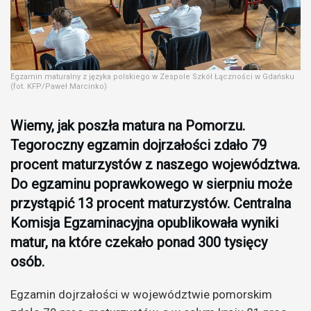
Egzamin maturalny z języka polskiego w Zespole Szkół Łączności w Gdańsku
(fot. KFP/Paweł Marcinko)
Wiemy, jak poszła matura na Pomorzu.
Tegoroczny egzamin dojrzałości zdało 79
procent maturzystów z naszego województwa.
Do egzaminu poprawkowego w sierpniu może
przystąpić 13 procent maturzystów. Centralna
Komisja Egzaminacyjna opublikowała wyniki
matur, na które czekało ponad 300 tysięcy
osób.
Egzamin dojrzałości w województwie pomorskim