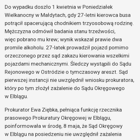
Do wypadku doszło 1 kwietnia w Poniedziałek
Wielkanocny w Małdytach, gdy 27-letni kierowca busa
potrącił spacerującą chodnikiem trzyosobową rodzinę.
Mężczyzna odmówił badania stanu trzeźwości,
więc pobrano mu krew; wynik wskazał prawie dwa
promile alkoholu. 27-latek prowadził pojazd pomimo
orzeczonego przez sąd zakazu kierowania wszelkimi
pojazdami mechanicznymi. Śledczy wystąpili do Sądu
Rejonowego w Ostródzie o tymczasowy areszt. Sąd
pierwszej instancji nie uwzględnił wniosku prokuratora,
który po tym złożył zażalenie do Sądu Okręgowego
w Elblągu.
Prokurator Ewa Ziębka, pełniąca funkcję rzecznika
prasowego Prokuratury Okręgowej w Elblągu,
poinformowała w środę, 8 maja, że Sąd Okręgowy
w Elblągu na posiedzeniu nie uwzględnił zażalenia