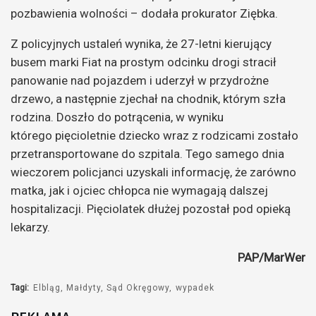
pozbawienia wolności – dodała prokurator Ziębka.
Z policyjnych ustaleń wynika, że 27-letni kierujący
busem marki Fiat na prostym odcinku drogi stracił
panowanie nad pojazdem i uderzył w przydrożne
drzewo, a następnie zjechał na chodnik, którym szła
rodzina. Doszło do potrącenia, w wyniku
którego pięcioletnie dziecko wraz z rodzicami zostało
przetransportowane do szpitala. Tego samego dnia
wieczorem policjanci uzyskali informację, że zarówno
matka, jak i ojciec chłopca nie wymagają dalszej
hospitalizacji. Pięciolatek dłużej pozostał pod opieką
lekarzy.
PAP/MarWer
Tagi:
Elbląg
Małdyty
Sąd Okręgowy
wypadek