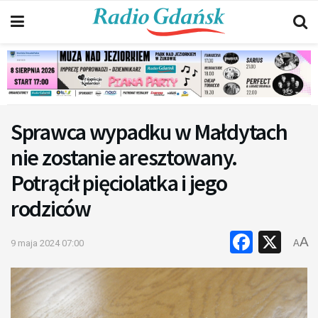
Sprawca wypadku w Małdytach
nie zostanie aresztowany.
Potrącił pięciolatka i jego
rodziców
Faceb
X
A
9 maja 2024 07:00
A