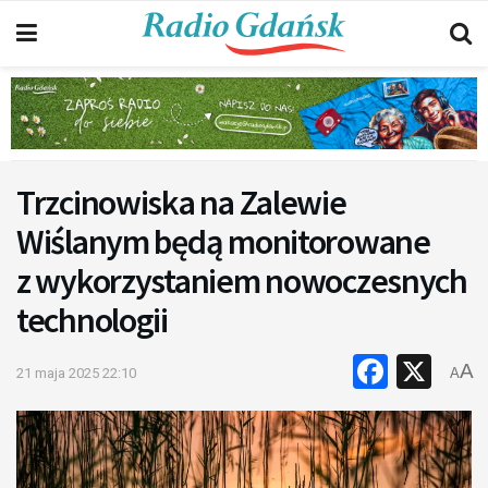
Trzcinowiska na Zalewie
Wiślanym będą monitorowane
z wykorzystaniem nowoczesnych
technologii
Faceb
X
A
21 maja 2025 22:10
A