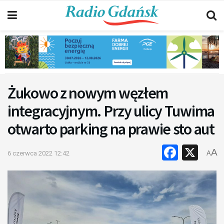
Żukowo z nowym węzłem
integracyjnym. Przy ulicy Tuwima
otwarto parking na prawie sto aut
Faceb
X
A
6 czerwca 2022 12:42
A