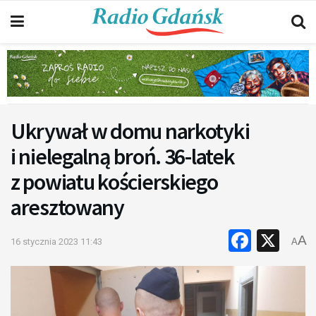
Ukrywał w domu narkotyki
i nielegalną broń. 36-latek
z powiatu kościerskiego
aresztowany
Faceb
X
A
16 stycznia 2023 11:43
A