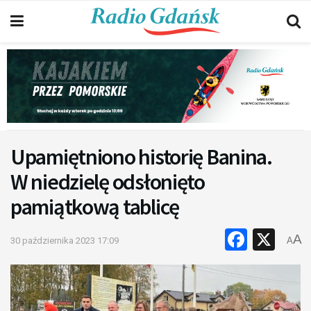
Upamiętniono historię Banina.
W niedzielę odsłonięto
pamiątkową tablicę
Faceb
X
A
30 października 2023 17:09
A