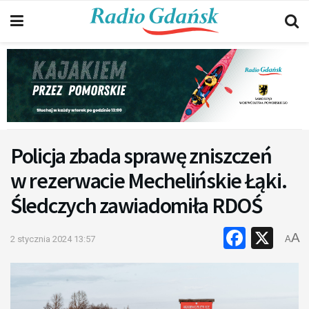
Policja zbada sprawę zniszczeń
w rezerwacie Mechelińskie Łąki.
Śledczych zawiadomiła RDOŚ
Faceb
X
A
2 stycznia 2024 13:57
A