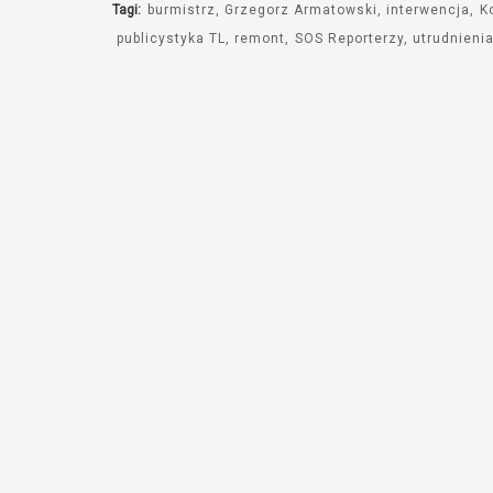
Tagi:
burmistrz
Grzegorz Armatowski
interwencja
K
publicystyka TL
remont
SOS Reporterzy
utrudnieni