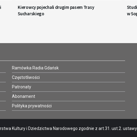
i
Kierowcy pojechali drugim pasem Trasy
Stud
Sucharskiego
w So
Ramówka Radia Gdańsk
Częstotliwości
Patronaty
Abonament
Polityka prywatności
stwa Kultury i Dziedzictwa Narodowego zgodnie z art.31. ust.2. ustawy o 