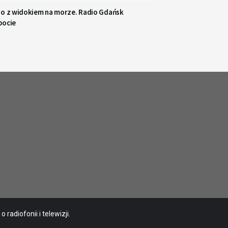
io z widokiem na morze. Radio Gdańsk
pocie
radiofonii i telewizji.