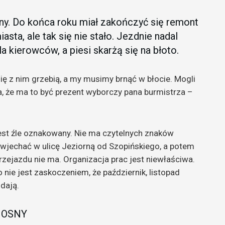
y. Do końca roku miał zakończyć się remont
asta, ale tak się nie stało. Jezdnie nadal
 kierowców, a piesi skarżą się na błoto.
ię z nim grzebią, a my musimy brnąć w błocie. Mogli
a, że ma to być prezent wyborczy pana burmistrza –
est źle oznakowany. Nie ma czytelnych znaków
 wjechać w ulicę Jeziorną od Szopińskiego, a potem
przejazdu nie ma. Organizacja prac jest niewłaściwa.
o nie jest zaskoczeniem, że październik, listopad
dają.
IOSNY