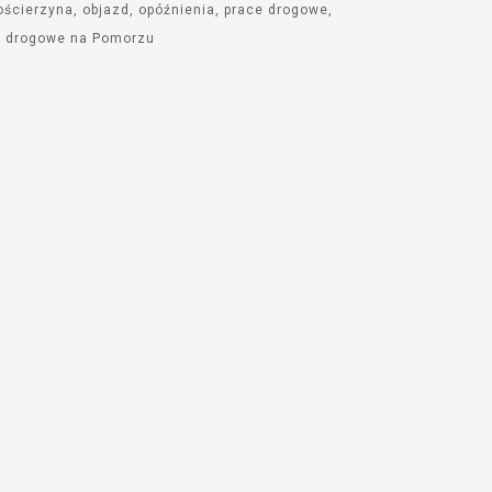
aby
ościerzyna
objazd
opóźnienia
prace drogowe
zwiększyć
a drogowe na Pomorzu
lub
zmniejszyć
głośność.