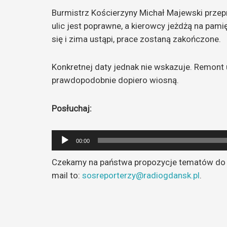
Burmistrz Kościerzyny Michał Majewski prze
ulic jest poprawne, a kierowcy jeżdżą na pamię
się i zima ustąpi, prace zostaną zakończone.
Konkretnej daty jednak nie wskazuje. Remont 
prawdopodobnie dopiero wiosną.
Posłuchaj:
Odtwarzacz
00:00
plików
Czekamy na państwa propozycje tematów do a
dźwiękowych
mail to:
sosreporterzy@radiogdansk.pl
.