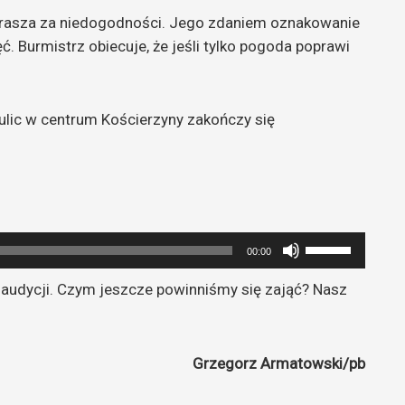
prasza za niedogodności. Jego zdaniem oznakowanie
ć. Burmistrz obiecuje, że jeśli tylko pogoda poprawi
ulic w centrum Kościerzyny zakończy się
Używaj
00:00
strzałek
udycji. Czym jeszcze powinniśmy się zająć? Nasz
do
góry
oraz
do
Grzegorz Armatowski/pb
dołu