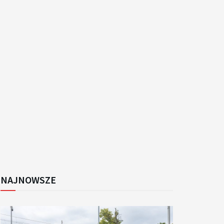
k
NAJNOWSZE