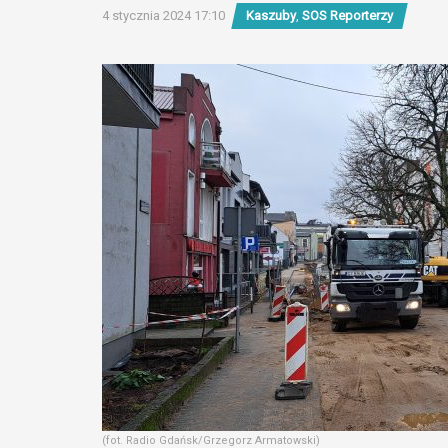
4 stycznia 2024 17:10
Kaszuby
,
SOS Reporterzy
(fot. Radio Gdańsk/Grzegorz Armatowski)