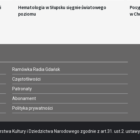
i
Hematologia w Słupsku sięgnie światowego
Posy
poziomu
w Ch
Ramówka Radia Gdańsk
Częstotliwości
Patronaty
Abonament
Polityka prywatności
stwa Kultury i Dziedzictwa Narodowego zgodnie z art.31. ust.2. ustawy o 