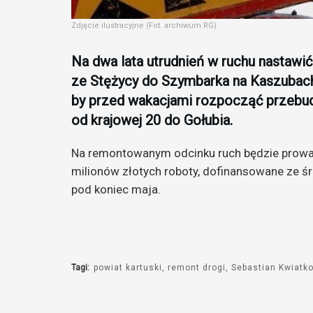
Zdjęcie ilustracyjne (Fot. archiwum RG)
Na dwa lata utrudnień w ruchu nastawi
ze Stężycy do Szymbarka na Kaszubach.
by przed wakacjami rozpocząć przebu
od krajowej 20 do Gołubia.
Na remontowanym odcinku ruch będzie prowa
milionów złotych roboty, dofinansowane ze ś
pod koniec maja.
Tagi:
powiat kartuski
remont drogi
Sebastian Kwiatk