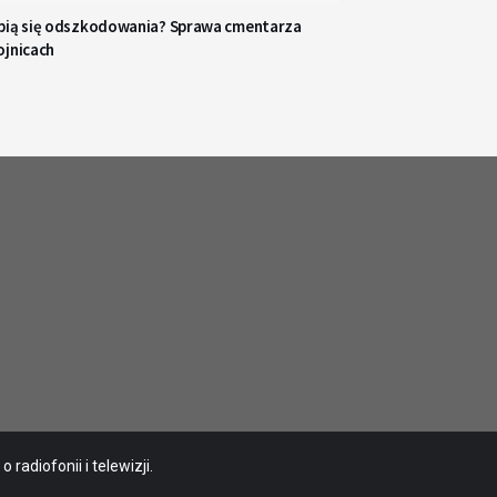
pią się odszkodowania? Sprawa cmentarza
ojnicach
radiofonii i telewizji.