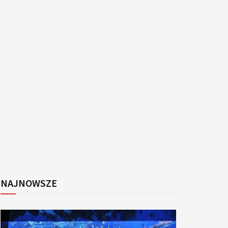
k
NAJNOWSZE