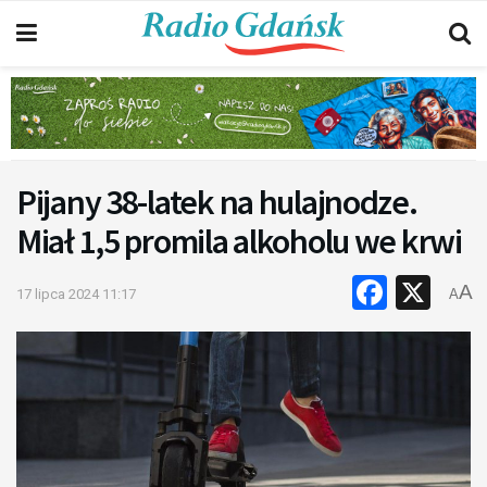
Pijany 38-latek na hulajnodze.
Miał 1,5 promila alkoholu we krwi
Faceb
X
A
17 lipca 2024 11:17
A