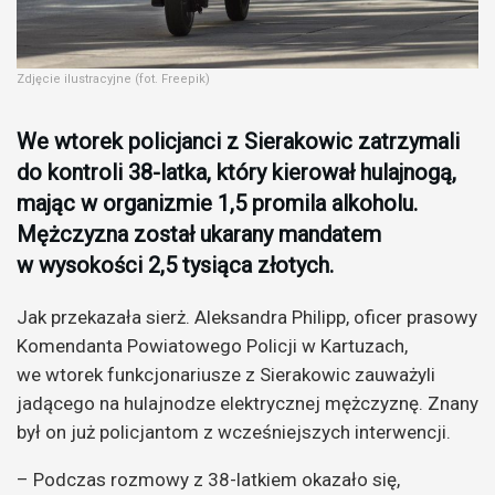
Zdjęcie ilustracyjne (fot. Freepik)
We wtorek policjanci z Sierakowic zatrzymali
do kontroli 38-latka, który kierował hulajnogą,
mając w organizmie 1,5 promila alkoholu.
Mężczyzna został ukarany mandatem
w wysokości 2,5 tysiąca złotych.
Jak przekazała sierż. Aleksandra Philipp, oficer prasowy
Komendanta Powiatowego Policji w Kartuzach,
we wtorek funkcjonariusze z Sierakowic zauważyli
jadącego na hulajnodze elektrycznej mężczyznę. Znany
był on już policjantom z wcześniejszych interwencji.
– Podczas rozmowy z 38-latkiem okazało się,