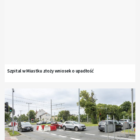
Szpital w Miastku złoży wniosek o upadłość