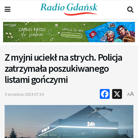
Z myjni uciekł na strych. Policja
zatrzymała poszukiwanego
listami gończymi
Faceb
X
A
5 września 2024 07:34
A