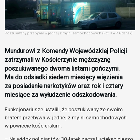
Poszukiwany przebywał w jednej z myjni samochodowych (Fot. KWP Gdańsk)
Mundurowi z Komendy Wojewódzkiej Policji
zatrzymali w Kościerzynie mężczyznę
poszukiwanego dwoma listami gończymi.
Ma do odsiadki siedem miesięcy więzienia
za posiadanie narkotyków oraz rok i cztery
miesiące za wyłudzenie odszkodowania.
Funkcjonariusze ustalili, że poszukiwany ze swoim
bratem przebywa w jednej z myjni samochodowych
w powiecie kościerskim.
– Na widok policjantów 30-latek zaczął uciekać pieszo