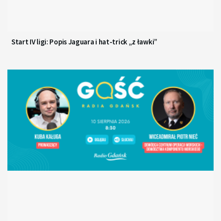
Start IV ligi: Popis Jaguara i hat-trick „z ławki”