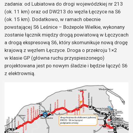
zadania: od Lubiatowa do drogi wojewódzkiej nr 213
(ok. 11 km) oraz od DW213 do węzła Łęczyce na S6
(ok. 15 km). Dodatkowo, w ramach obecnie
powstającej S6 Leśnice – Bożepole Wielkie, wykonany
zostanie łącznik między drogą powiatową w Łęczycach
a drogą ekspresową S6, który skomunikuje nową drogę
krajową z węzłem Łęczyce. Droga o przekroju 1×2
w klasie GP (główna ruchu przyspieszonego)
projektowana jest po nowym śladzie i będzie łączyć S6
z elektrownią.