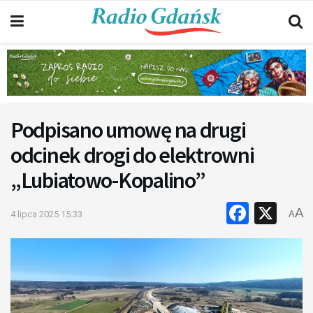
Podpisano umowę na drugi
odcinek drogi do elektrowni
„Lubiatowo-Kopalino”
Faceb
X
A
4 lipca 2025 15:33
A