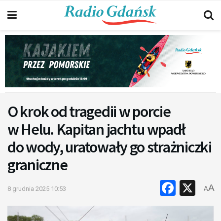
O krok od tragedii w porcie
w Helu. Kapitan jachtu wpadł
do wody, uratowały go strażniczki
graniczne
Faceb
X
A
8 grudnia 2025 10:53
A