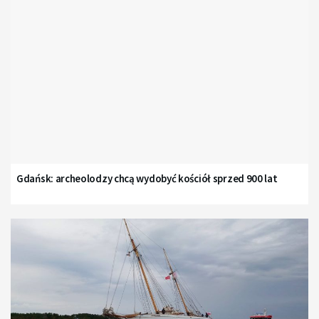
Gdańsk: archeolodzy chcą wydobyć kościół sprzed 900 lat