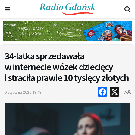
34-latka sprzedawała
w internecie wózek dziecięcy
i straciła prawie 10 tysięcy złotych
Faceb
X
A
9 stycznia 2026 13:13
A