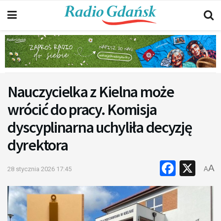
Nauczycielka z Kielna może
wrócić do pracy. Komisja
dyscyplinarna uchyliła decyzję
dyrektora
Faceb
X
A
28 stycznia 2026 17:45
A