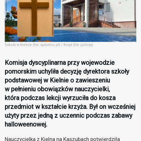
Szkoła w Kielnie (fot. spkielno.pl) / Krzyż (fot. policja)
Komisja dyscyplinarna przy wojewodzie
pomorskim uchyliła decyzję dyrektora szkoły
podstawowej w Kielnie o zawieszeniu
w pełnieniu obowiązków nauczycielki,
która podczas lekcji wyrzuciła do kosza
przedmiot w kształcie krzyża. Był on wcześniej
użyty przez jedną z uczennic podczas zabawy
halloweenowej.
Nauczycielka z Kielna na Kaszubach potwierdziła