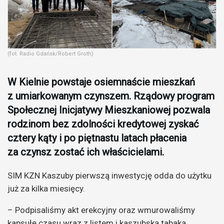
(fot. Radio Gdańsk/Robert Groth)
W Kielnie powstaje osiemnaście mieszkań
z umiarkowanym czynszem. Rządowy program
Społecznej Inicjatywy Mieszkaniowej pozwala
rodzinom bez zdolności kredytowej zyskać
cztery kąty i po piętnastu latach płacenia
za czynsz zostać ich właścicielami.
SIM KZN Kaszuby pierwszą inwestycję odda do użytku
już za kilka miesięcy.
– Podpisaliśmy akt erekcyjny oraz wmurowaliśmy
kapsułę czasu wraz z listem i kaszubską tabaką.