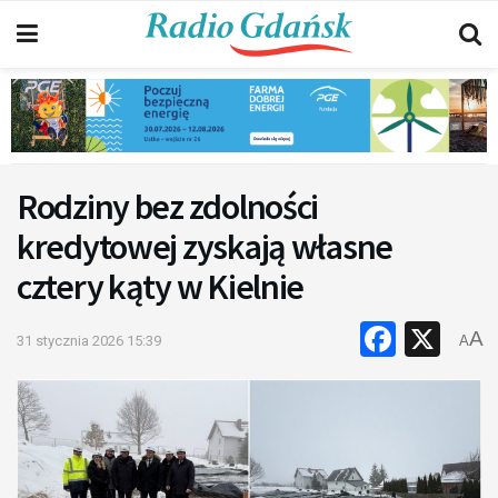
Rodziny bez zdolności
kredytowej zyskają własne
cztery kąty w Kielnie
Faceb
X
A
31 stycznia 2026 15:39
A