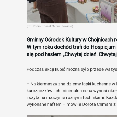
(fot. Radio Gdańsk/Maria Sowisło)
Gminny Ośrodek Kultury w Chojnicach 
W tym roku dochód trafi do Hospicjum
się pod hasłem „Chwytaj dzień. Chwytaj
Podczas akcji kupić można było przede wszyst
–
Na kiermaszu znajdziemy łapki kuchenne w k
kurczaczków. Ich minimalna cena wynosi okoł
i szyta na maszynie różnymi technikami.
Każda
wykonane haftem – mówiła
Dorota Chmara z 