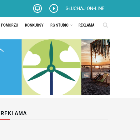
SŁUCHAJ ON-LINE
A POMORZU
KONKURSY
RG STUDIO
REKLAMA
REKLAMA