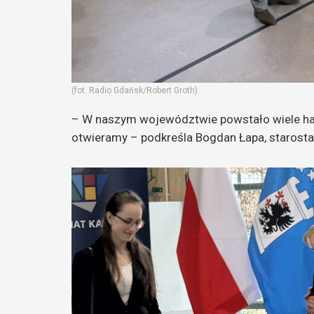
(fot. Radio Gdańsk/Robert Groth)
– W naszym województwie powstało wiele hal. 
otwieramy – podkreśla Bogdan Łapa, starosta 