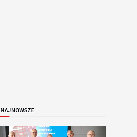
k
NAJNOWSZE