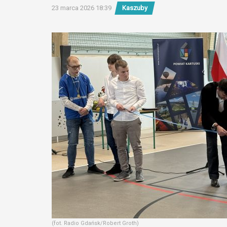
23 marca 2026 18:39
Kaszuby
(fot. Radio Gdańsk/Robert Groth)