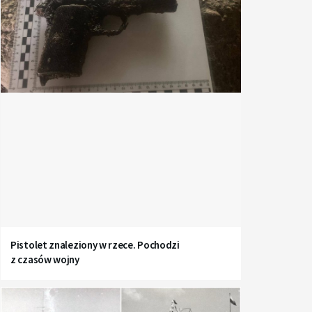
Pistolet znaleziony w rzece. Pochodzi
z czasów wojny