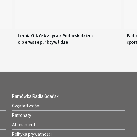
c
Lechia Gdańsk zagra z Podbeskidziem
Padbo
o pierwsze punkty w lidze
spor
Ramówka Radia Gdańsk
Częstotliwości
Patronaty
Abonament
Polityka prywatności