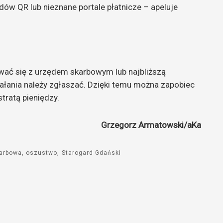
odów QR lub nieznane portale płatnicze – apeluje
tować się z urzędem skarbowym lub najbliższą
iałania należy zgłaszać. Dzięki temu można zapobiec
tratą pieniędzy.
Grzegorz Armatowski/aKa
karbowa
oszustwo
Starogard Gdański