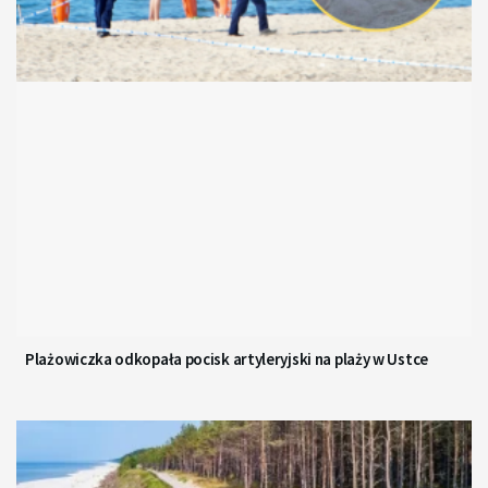
Plażowiczka odkopała pocisk artyleryjski na plaży w Ustce