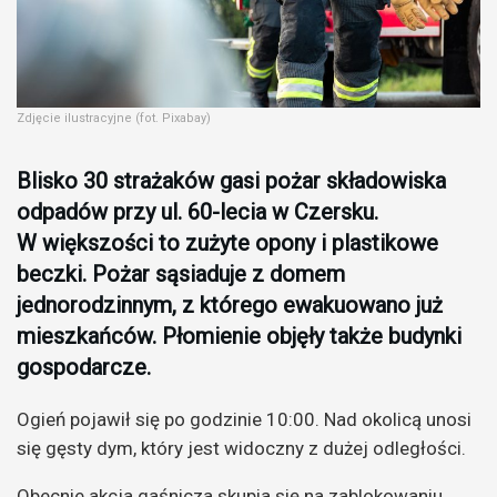
Zdjęcie ilustracyjne (fot. Pixabay)
Blisko 30 strażaków gasi pożar składowiska
odpadów przy ul. 60-lecia w Czersku.
W większości to zużyte opony i plastikowe
beczki. Pożar sąsiaduje z domem
jednorodzinnym, z którego ewakuowano już
mieszkańców. Płomienie objęły także budynki
gospodarcze.
Ogień pojawił się po godzinie 10:00. Nad okolicą unosi
się gęsty dym, który jest widoczny z dużej odległości.
Obecnie akcja gaśnicza skupia się na zablokowaniu