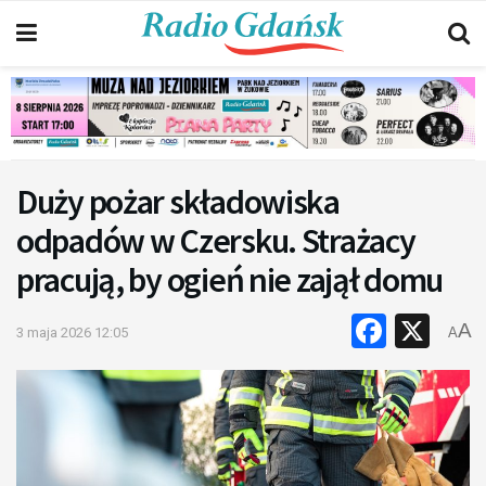
Duży pożar składowiska
odpadów w Czersku. Strażacy
pracują, by ogień nie zajął domu
Faceb
X
A
3 maja 2026 12:05
A