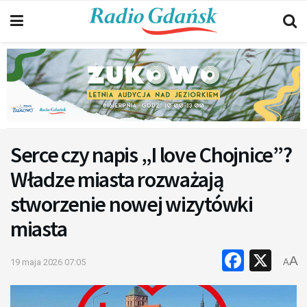
Serce czy napis „I love Chojnice”?
Władze miasta rozważają
stworzenie nowej wizytówki
miasta
Faceb
X
A
19 maja 2026 07:05
A