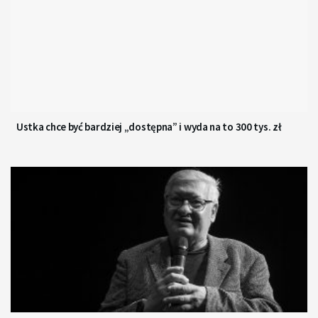
Ustka chce być bardziej „dostępna” i wyda na to 300 tys. zł