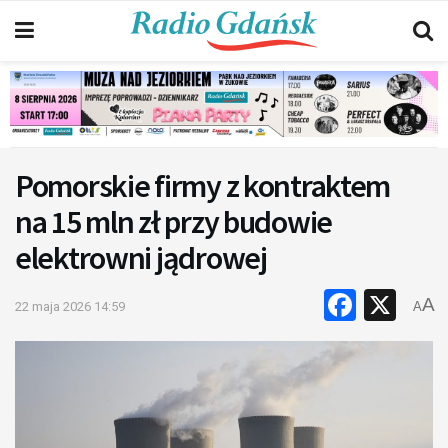
Pomorskie firmy z kontraktem
na 15 mln zł przy budowie
elektrowni jądrowej
Faceb
X
A
22 maja 2026 14:59
A