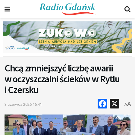
Chcą zmniejszyć liczbę awarii
w oczyszczalni ścieków w Rytlu
i Czersku
Faceb
X
A
3 czerwca 2026 16:41
A