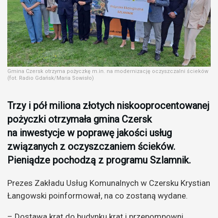
Gmina Czersk otrzyma pożyczkę m.in. na modernizację oczyszczalni ścieków
(fot. Radio Gdańsk/Maria Sowisło)
Trzy i pół miliona złotych niskooprocentowanej
pożyczki otrzymała gmina Czersk
na inwestycje w poprawę jakości usług
związanych z oczyszczaniem ścieków.
Pieniądze pochodzą z programu Szlamnik.
Prezes Zakładu Usług Komunalnych w Czersku Krystian
Łangowski poinformował, na co zostaną wydane.
– Dostawa krat do budynku krat i przepompowni