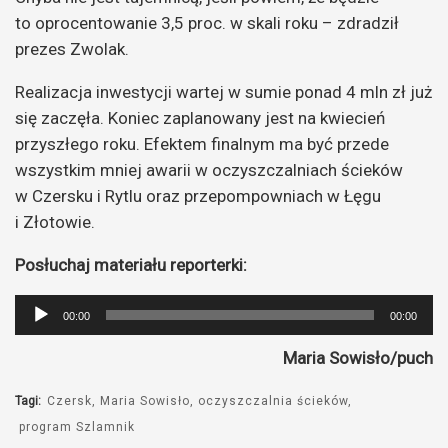
to oprocentowanie 3,5 proc. w skali roku – zdradził
prezes Zwolak.
Realizacja inwestycji wartej w sumie ponad 4 mln zł już
się zaczęła. Koniec zaplanowany jest na kwiecień
przyszłego roku. Efektem finalnym ma być przede
wszystkim mniej awarii w oczyszczalniach ścieków
w Czersku i Rytlu oraz przepompowniach w Łęgu
i Złotowie.
Posłuchaj materiału reporterki:
Odtwarzacz
00:00
00:00
plików
Maria Sowisło/puch
dźwiękowych
Tagi:
Czersk
Maria Sowisło
oczyszczalnia ścieków
program Szlamnik