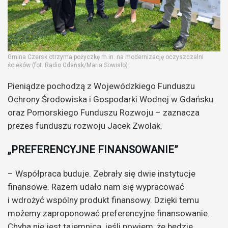
Gmina Czersk otrzyma pożyczkę m.in. na modernizację oczyszczalni
ścieków (fot. Radio Gdańsk/Maria Sowisło)
Pieniądze pochodzą z Wojewódzkiego Funduszu
Ochrony Środowiska i Gospodarki Wodnej w Gdańsku
oraz Pomorskiego Funduszu Rozwoju – zaznacza
prezes funduszu rozwoju Jacek Zwolak.
„PREFERENCYJNE FINANSOWANIE”
– Współpraca buduje. Zebrały się dwie instytucje
finansowe. Razem udało nam się wypracować
i wdrożyć wspólny produkt finansowy. Dzięki temu
możemy zaproponować preferencyjne finansowanie.
Chyba nie jest tajemnicą, jeśli powiem, że będzie