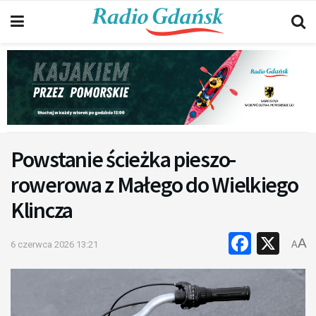
Powstanie ścieżka pieszo-
rowerowa z Małego do Wielkiego
Klincza
Faceb
X
A
6 czerwca 2026 13:21
A