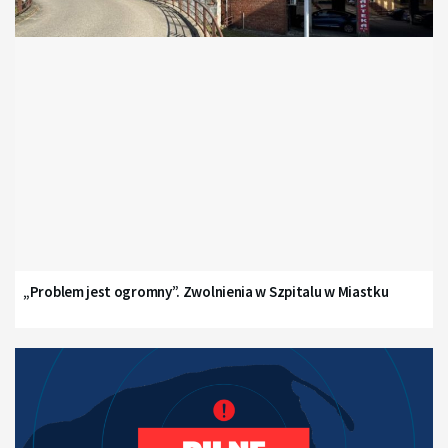
„Problem jest ogromny”. Zwolnienia w Szpitalu w Miastku