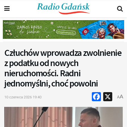
Człuchów wprowadza zwolnienie
z podatku od nowych
nieruchomości. Radni
jednomyślni, choć powolni
Faceb
X
A
10 czerwca 2026 19:40
A