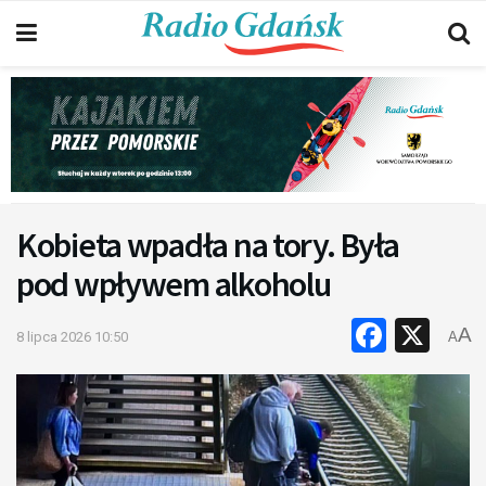
Kobieta wpadła na tory. Była
pod wpływem alkoholu
Faceb
X
A
8 lipca 2026 10:50
A