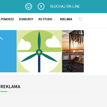
SŁUCHAJ ON-LINE
A POMORZU
KONKURSY
RG STUDIO
REKLAMA
REKLAMA