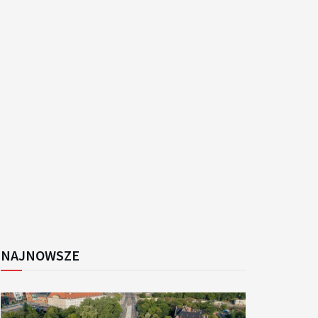
k
NAJNOWSZE