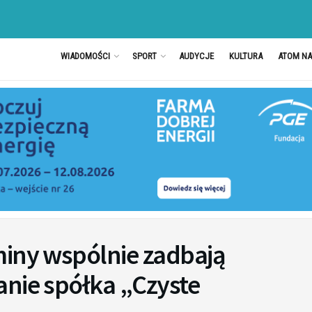
WIADOMOŚCI
SPORT
AUDYCJE
KULTURA
ATOM N
miny wspólnie zadbają
anie spółka „Czyste