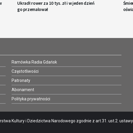
w
Ukradł rower za 10 tys. zł i w jeden dzień
Śmie
go przemalował
oświ
Ramówka Radia Gdańsk
Częstotliwości
Patronaty
Abonament
Polityka prywatności
stwa Kultury i Dziedzictwa Narodowego zgodnie z art.31. ust.2. ustawy o 