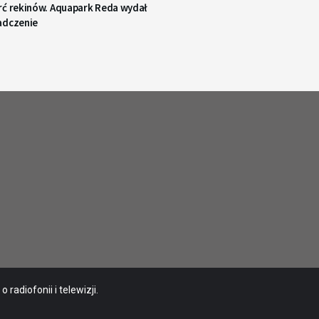
rć rekinów. Aquapark Reda wydał
adczenie
radiofonii i telewizji.