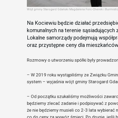
Wójt gminy Starogard Gdański Magdalena Forc-Cherek i Burmistrz 
Na Kociewiu będzie działać przedsię
komunalnych na terenie sąsiadujących 
Lokalne samorządy podejmują współpra
oraz przystępne ceny dla mieszkańców
Rozmowy o utworzeniu spółki były prowadzon
– W 2019 roku wystąpiliśmy ze Związku Gmin
system – wyjaśnia wójt gminy Starogard Gda
– Od początku szukaliśmy możliwości zawarci
będziemy zlecać zadanie i podpisywać z pow
że nie będziemy musieli co 2-3 lata wybiera
co do ceny za wywóz śmieci. Po drugie, jeśli