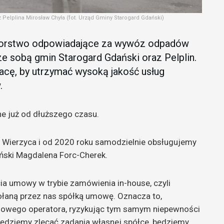
Pelplina Mirosław Chyła (fot. Urząd Gminy Starogard Gdański)
biorstwo odpowiadające za wywóz odpadów
ze sobą gmin Starogard Gdański oraz Pelplin.
cę, by utrzymać wysoką jakość usług
.
e już od dłuższego czasu.
 Wierzyca i od 2020 roku samodzielnie obsługujemy
ński Magdalena Forc-Cherek.
a umowy w trybie zamówienia in-house, czyli
ołaną przez nas spółką umowę. Oznacza to,
ć nowego operatora, ryzykując tym samym niepewności
 będziemy zlecać zadania własnej spółce, będziemy