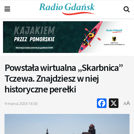
Powstała wirtualna „Skarbnica”
Tczewa. Znajdziesz w niej
historyczne perełki
Faceb
X
A
9 marca 2024 16:03
A