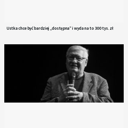
Ustka chce być bardziej „dostępna” i wyda na to 300 tys. zł