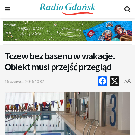
Tczew bez basenu w wakacje.
Obiekt musi przejść przegląd
Faceb
X
A
16 czerwca 2026 10:32
A